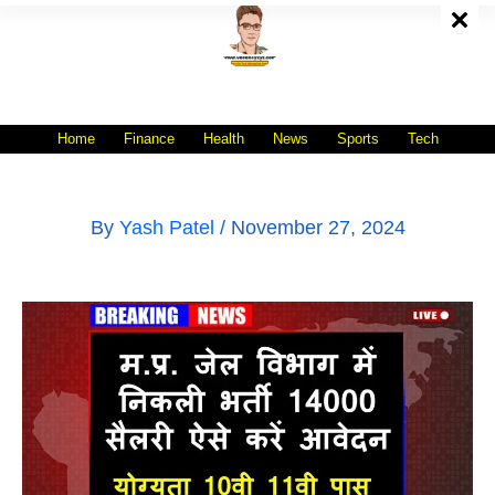
Skip
To
Content
All India No.1 Job Portal Site
WWW.VACANCYXYZ.COM
Home
Finance
Health
News
Sports
Tech
By
Yash Patel
/
November 27, 2024