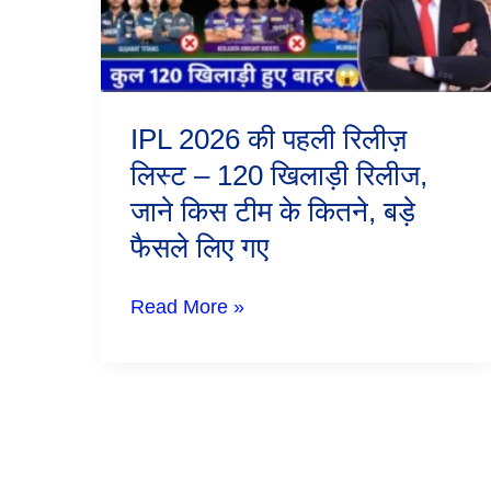
–
120
खिलाड़ी
रिलीज,
जाने
किस
IPL 2026 की पहली रिलीज़
टीम
के
लिस्ट – 120 खिलाड़ी रिलीज,
कितने,
जाने किस टीम के कितने, बड़े
बड़े
फैसले
फैसले लिए गए
लिए
गए
Read More »