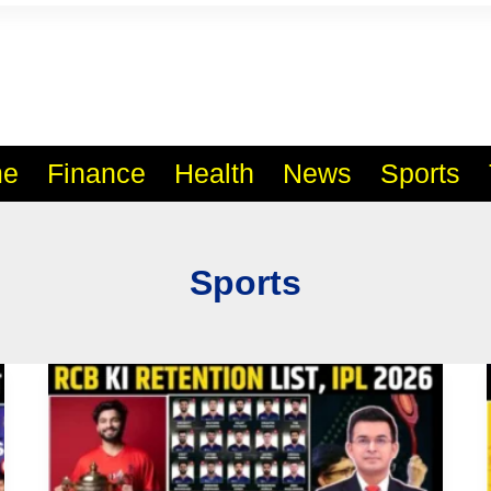
l India No.1 Job Portal Sit
WWW.VACANCYXYZ.COM
e
Finance
Health
News
Sports
Sports
RCB
IPL
2026:
ट्रॉफी
बचाने
की