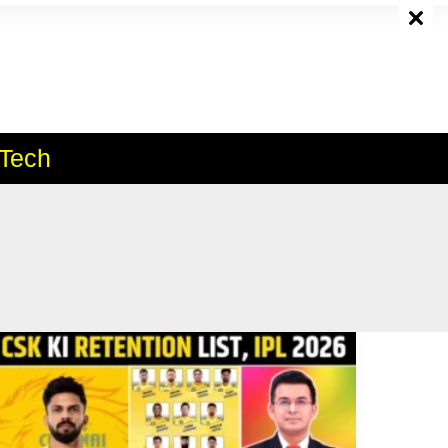
e
Tech
IPL
2026
में
धोनी
की
आखिरी