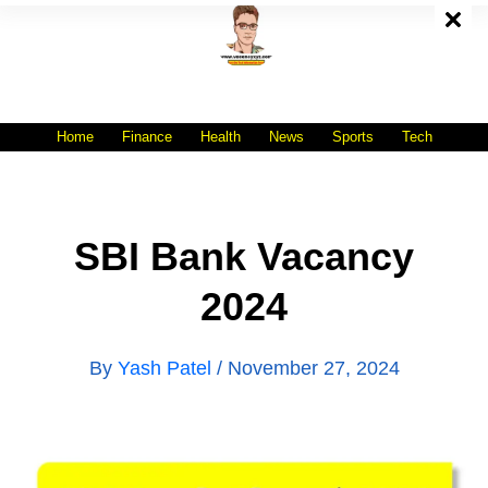
Skip
To
Content
All India No.1 Job Portal Site
WWW.VACANCYXYZ.COM
Home
Finance
Health
News
Sports
Tech
SBI Bank Vacancy
2024
By
Yash Patel
/
November 27, 2024