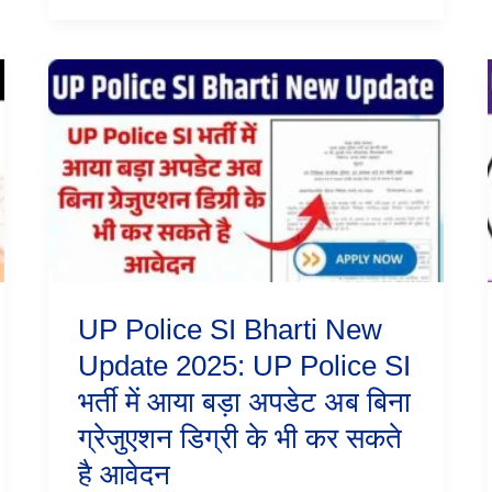
कब
आएगी?
Qualification
UP
क्या
Police
होगी?
SI
Bharti
New
Update
2025:
UP
Police
SI
भर्ती
में
UP Police SI Bharti New
आया
बड़ा
Update 2025: UP Police SI
अपडेट
भर्ती में आया बड़ा अपडेट अब बिना
अब
बिना
ग्रेजुएशन डिग्री के भी कर सकते
ग्रेजुएशन
डिग्री
है आवेदन
के