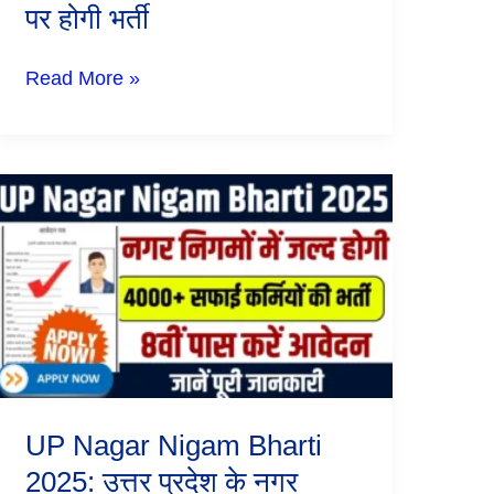
पर होगी भर्ती
7466
पदों
पर
Read More »
होगी
भर्ती
UP
Nagar
Nigam
Bharti
2025:
उत्तर
प्रदेश
के
नगर
निगमों
में
जल्द
UP Nagar Nigam Bharti
होगी
4000+
2025: उत्तर प्रदेश के नगर
सफाई