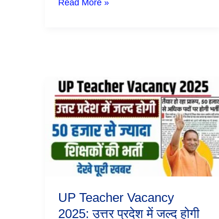
Read More »
फॉर्म
UP
Teacher
Vacancy
2025:
उत्तर
प्रदेश
में
जल्द
होगी
50
हजार
से
UP Teacher Vacancy
ज्यादा
शिक्षकों
2025: उत्तर प्रदेश में जल्द होगी
की