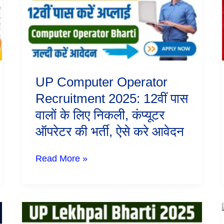
2025:
12वीं
पास
वालों
के
लिए
निकली,
कंप्यूटर
UP Computer Operator
ऑपरेटर
की
Recruitment 2025: 12वीं पास
भर्ती,
वालों के लिए निकली, कंप्यूटर
ऐसे
करे
ऑपरेटर की भर्ती, ऐसे करे आवेदन
आवेदन
Read More »
UP
Lekhpal