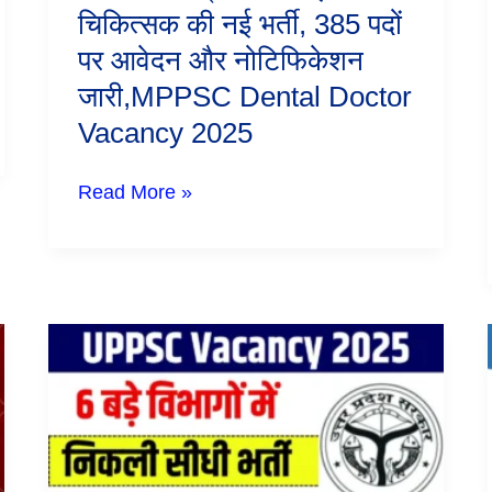
चिकित्सक की नई भर्ती, 385 पदों
385
पदों
पर आवेदन और नोटिफिकेशन
पर
आवेदन
जारी,MPPSC Dental Doctor
और
Vacancy 2025
नोटिफिकेशन
जारी,MPPSC
Dental
Read More »
Doctor
Vacancy
2025
UPPSC
Vacancy
2025:
उत्तर
प्रदेश
के
6
बड़े