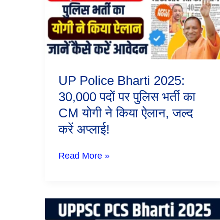
30,000
पदों
पर
पुलिस
भर्ती
का
CM
योगी
UP Police Bharti 2025:
ने
किया
30,000 पदों पर पुलिस भर्ती का
ऐलान,
CM योगी ने किया ऐलान, जल्द
जल्द
करें
करें अप्लाई!
अप्लाई!
Read More »
UPPSC
PCS