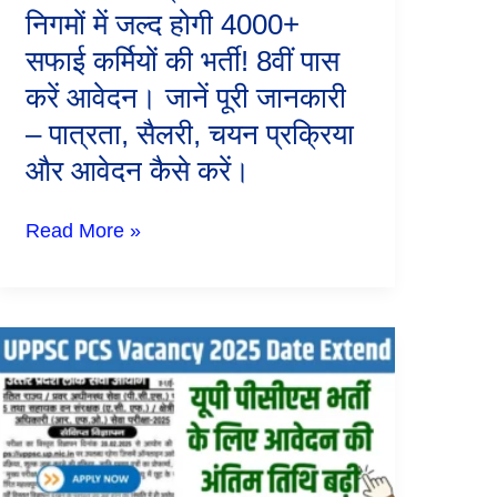
निगमों में जल्द होगी 4000+
कर्मियों
की
सफाई कर्मियों की भर्ती! 8वीं पास
भर्ती!
8वीं
करें आवेदन। जानें पूरी जानकारी
पास
– पात्रता, सैलरी, चयन प्रक्रिया
करें
आवेदन।
और आवेदन कैसे करें।
जानें
पूरी
जानकारी
Read More »
–
पात्रता,
सैलरी,
चयन
प्रक्रिया
UPPSC
और
PCS
आवेदन
Vacancy
कैसे
2025
करें।
Date
Extend:
यूपी
पीसीएस