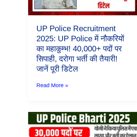
का
महाकुम्भ!
40,000+
पदों
UP Police Recruitment
पर
सिपाही,
2025: UP Police में नौकरियों
दरोगा
का महाकुम्भ! 40,000+ पदों पर
भर्ती
की
सिपाही, दरोगा भर्ती की तैयारी!
तैयारी!
जानें
जानें पूरी डिटेल
पूरी
डिटेल
Read More »
UP
Police
Bharti
2025: