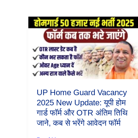
UP
Home
Guard
Vacancy
2025
New
Update:
यूपी
होम
गार्ड
फॉर्म
और
UP Home Guard Vacancy
OTR
अंतिम
2025 New Update: यूपी होम
तिथि
गार्ड फॉर्म और OTR अंतिम तिथि
जाने,
कब
जाने, कब से भरेंगे आवेदन फॉर्म
से
भरेंगे
आवेदन