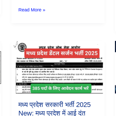
भी
कर
Read More »
सकते
है
आवेदन
मध्य
प्रदेश
सरकारी
भर्ती
2025
New:
मध्य
प्रदेश
में
आई
दंत
चिकित्सक
मध्य प्रदेश सरकारी भर्ती 2025
की
नई
New: मध्य प्रदेश में आई दंत
भर्ती,