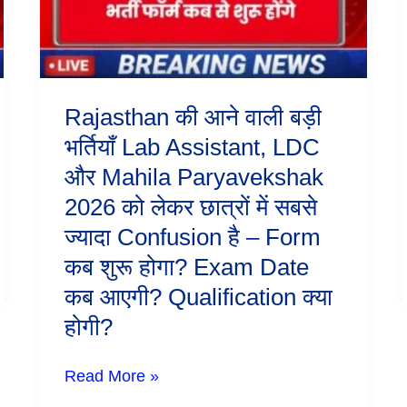
Lab
Assistant,
LDC
और
Mahila
Paryavekshak
Rajasthan की आने वाली बड़ी
2026
को
भर्तियाँ Lab Assistant, LDC
लेकर
और Mahila Paryavekshak
छात्रों
में
2026 को लेकर छात्रों में सबसे
सबसे
ज्यादा
ज्यादा Confusion है – Form
Confusion
कब शुरू होगा? Exam Date
है
–
कब आएगी? Qualification क्या
Form
कब
होगी?
शुरू
होगा?
Exam
Read More »
Date