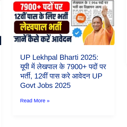
Bharti
2025:
यूपी
में
लेखपाल
के
7900+
पदों
पर
भर्ती,
UP Lekhpal Bharti 2025:
12वीं
पास
यूपी में लेखपाल के 7900+ पदों पर
करे
भर्ती, 12वीं पास करे आवेदन UP
आवेदन
UP
Govt Jobs 2025
Govt
Jobs
2025
Read More »