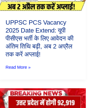
भर्ती
के
लिए
आवेदन
UPPSC PCS Vacancy
की
अंतिम
2025 Date Extend: यूपी
तिथि
पीसीएस भर्ती के लिए आवेदन की
बढ़ी,
अब
अंतिम तिथि बढ़ी, अब 2 अप्रैल
2
अप्रैल
तक करें अप्लाई!
तक
करें
अप्लाई!
Read More »
UP
Police
Bharti
2025