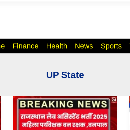
l India No.1 Job Portal Sit
WWW.VACANCYXYZ.COM
e
Finance
Health
News
Sports
UP State
Rajasthan
की
आने
वाली
बड़ी
भर्तियाँ