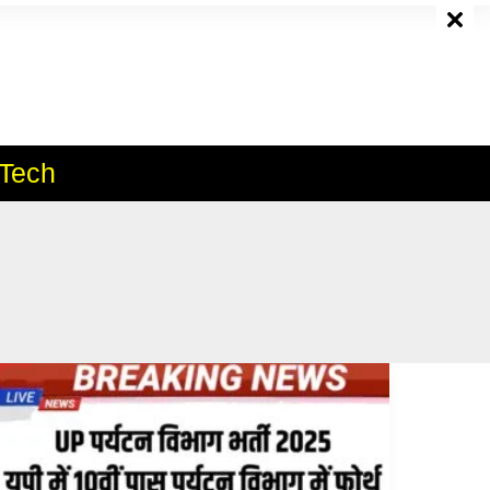
e
Tech
UP
Paryatan
Vibhag
Vacancy
2025:
यूपी