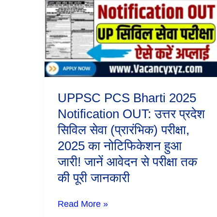
Bharti
2025
Notification
OUT:
उत्तर
प्रदेश
सिविल
सेवा
(प्रारंभिक)
परीक्षा,
UPPSC PCS Bharti 2025
2025
का
Notification OUT: उत्तर प्रदेश
नोटिफिकेशन
सिविल सेवा (प्रारंभिक) परीक्षा,
हुआ
जारी!
2025 का नोटिफिकेशन हुआ
जानें
आवेदन
जारी! जानें आवेदन से परीक्षा तक
से
की पूरी जानकारी
परीक्षा
तक
की
Read More »
पूरी
जानकारी