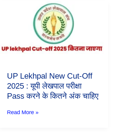
UP
Lekhpal
New
Cut-
Off
2025
:
यूपी
लेखपाल
परीक्षा
Pass
करने
UP Lekhpal New Cut-Off
के
कितने
2025 : यूपी लेखपाल परीक्षा
अंक
Pass करने के कितने अंक चाहिए
चाहिए
Read More »