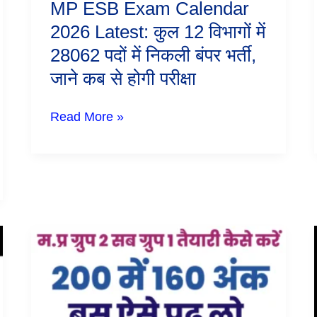
MP ESB Exam Calendar
में
निकली
2026 Latest: कुल 12 विभागों में
बंपर
28062 पदों में निकली बंपर भर्ती,
भर्ती,
जाने
जाने कब से होगी परीक्षा
कब
से
होगी
Read More »
परीक्षा
MP
Group
2
Sub
Group
1
कृषि