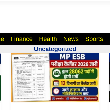
l India No.1 Job Portal Sit
WWW.VACANCYXYZ.COM
e
Finance
Health
News
Sports
Uncategorized
MP
ESB
Exam
Calendar
2026
Latest:
कुल
12
विभागों
में
28062
पदों