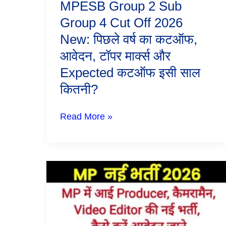
MPESB Group 2 Sub
का
कटऑफ,
Group 4 Cut Off 2026
आवेदन,
New: पिछले वर्ष का कटऑफ,
टॉपर
मार्क्स
आवेदन, टॉपर मार्क्स और
और
Expected
Expected कटऑफ इसी साल
कटऑफ
कितनी?
इसी
साल
कितनी?
Read More »
MP
में
आई
Producer,
कैमरामैन,Video
Editor
की