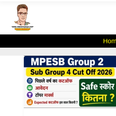
Skip
To
Al
Content
Hom
MPESB
Group
2
Sub
Group
4
Cut
Off
2026
New:
पिछले
वर्ष