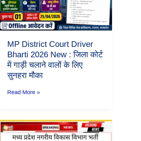
2026
New
:
जिला
कोर्ट
में
गाड़ी
MP District Court Driver
चलाने
वालों
Bharti 2026 New : जिला कोर्ट
के
में गाड़ी चलाने वालों के लिए
लिए
सुनहरा
सुनहरा मौका
मौका
Read More »
मध्य
प्रदेश
नगरीय