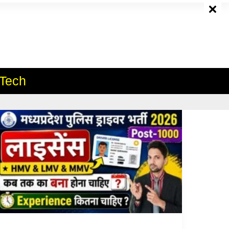
e
Tech
MP
Police
Driver
Vacancy
2026:
Driver
License
कब
तक
बना
होना
चाहिए?