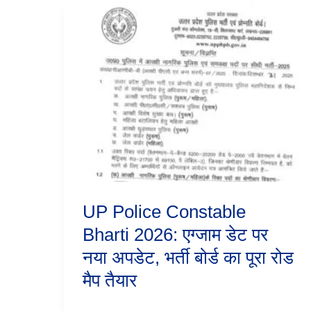
UP
Police
Constable
Bharti
2026:
एग्जाम
डेट
पर
नया
अपडेट,
भर्ती
बोर्ड
का
पूरा
रोड
UP Police Constable
मैप
Bharti 2026: एग्जाम डेट पर
तैयार
नया अपडेट, भर्ती बोर्ड का पूरा रोड
मैप तैयार