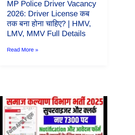
MP Police Driver Vacancy
|
HMV,
2026: Driver License कब
LMV,
तक बना होना चाहिए? | HMV,
MMV
Full
LMV, MMV Full Details
Details
Read More »
Samaj
Kalyan
Vibhag
Vacancy
2026
New:
13877