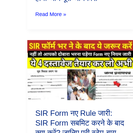
Read More »
SIR
Form
नए
Rule
जारी:
SIR
Form
सबमिट
करने
के
बाद
क्या
SIR Form नए Rule जारी:
करें?
जानिए
SIR Form सबमिट करने के बाद
पूरी
क्या करें? जानिए पूरी स्टेप-बाय-
स्टेप-