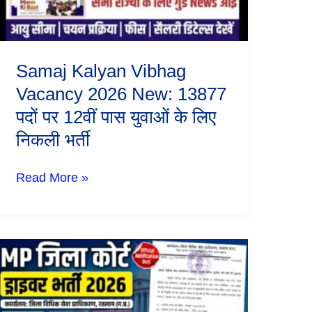
पदों
पर
12वीं
पास
Samaj Kalyan Vibhag
युवाओं
के
Vacancy 2026 New: 13877
लिए
निकली
पदों पर 12वीं पास युवाओं के लिए
भर्ती
निकली भर्ती
Read More »
MP
District
Court
Driver
Bharti