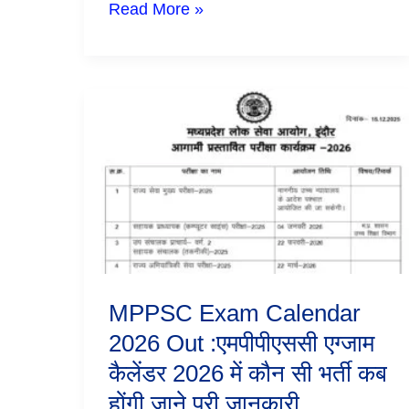
Read More »
MPPSC
Exam
Calendar
2026
Out
:एमपीपीएससी
एग्जाम
कैलेंडर
2026
में
कौन
सी
MPPSC Exam Calendar
भर्ती
कब
2026 Out :एमपीपीएससी एग्जाम
होंगी
कैलेंडर 2026 में कौन सी भर्ती कब
जाने
पूरी
होंगी जाने पूरी जानकारी
जानकारी