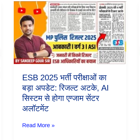
ESB
2025
भर्ती
परीक्षाओं
का
बड़ा
अपडेट:
रिजल्ट
अटके,
AI
सिस्टम
से
ESB 2025 भर्ती परीक्षाओं का
होगा
एग्जाम
बड़ा अपडेट: रिजल्ट अटके, AI
सेंटर
सिस्टम से होगा एग्जाम सेंटर
अलॉटमेंट
अलॉटमेंट
Read More »