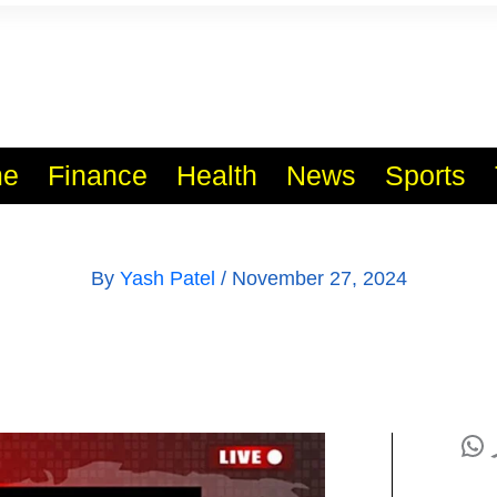
l India No.1 Job Portal Sit
WWW.VACANCYXYZ.COM
e
Finance
Health
News
Sports
By
Yash Patel
/
November 27, 2024
WhatsApp
Tele