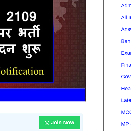
Adm
All 
Ans
Ban
Exa
Fin
Gov
Hea
Lat
MCQ
Join Now
MP 