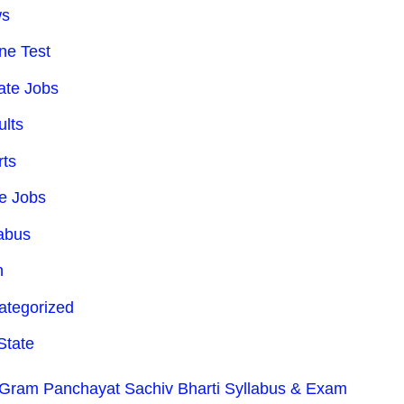
ws
ne Test
ate Jobs
ults
rts
te Jobs
labus
h
ategorized
State
Gram Panchayat Sachiv Bharti Syllabus & Exam