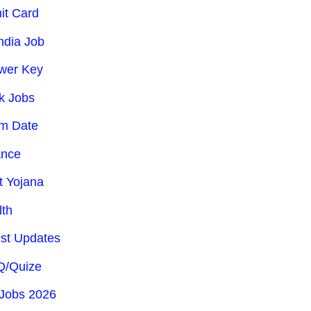
it Card
India Job
wer Key
k Jobs
m Date
ance
t Yojana
lth
est Updates
/Quize
Jobs 2026