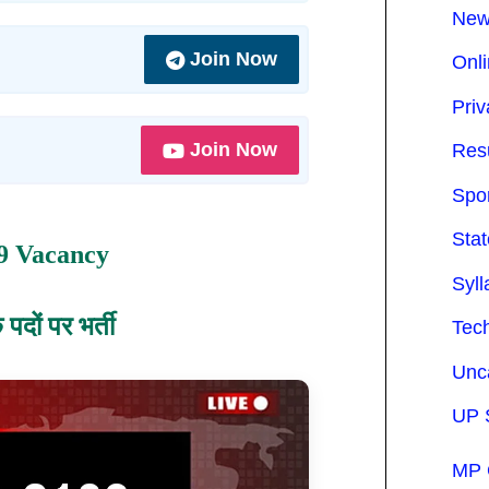
Ne
Join Now
Onli
Priv
Join Now
Res
Spo
Sta
9 Vacancy
Syl
पदों पर भर्ती
Tec
Unc
UP 
MP 