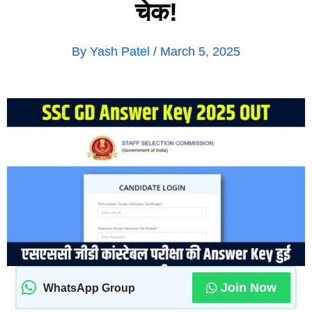
चेक!
By
Yash Patel
/
March 5, 2025
Join Now
WhatsApp Group