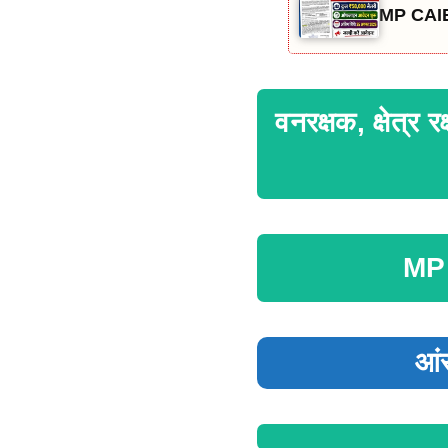
MP CAIE 
वनरक्षक, क्षेत्
MP
आं