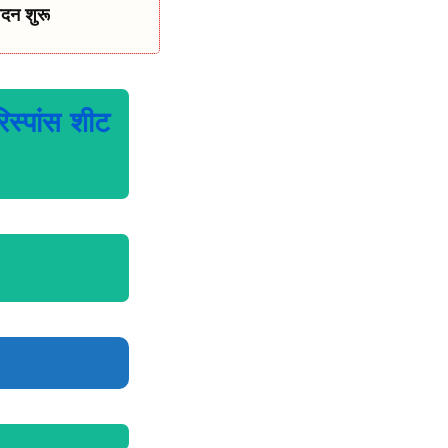
दन शुरू
रिस्पांस शीट