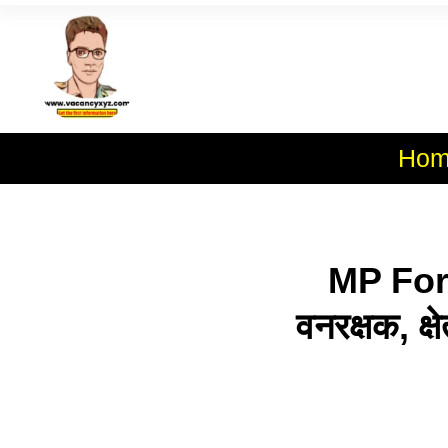
Skip
To
Al
Content
Hom
MP For
वनरक्षक, क्ष