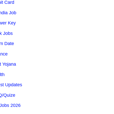
it Card
India Job
wer Key
k Jobs
m Date
ance
t Yojana
lth
est Updates
/Quize
Jobs 2026