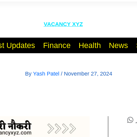
l India No.1 Job Portal Sit
VACANCY XYZ
st Updates
Finance
Health
News
By
Yash Patel
/
November 27, 2024
WhatsApp
Tele