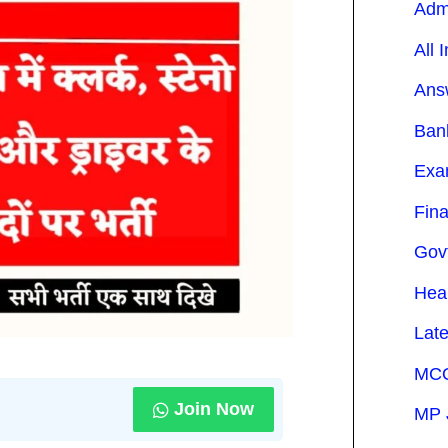
Adm
All 
Ans
Ban
Exa
Fin
Gov
Hea
Lat
MCQ
Join Now
MP 