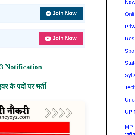
Ne
Join Now
Onli
Priv
Join Now
Res
Spo
Sta
 Notification
Syl
वर के पदों पर भर्ती
Tec
Unc
UP 
MP P
भर्त