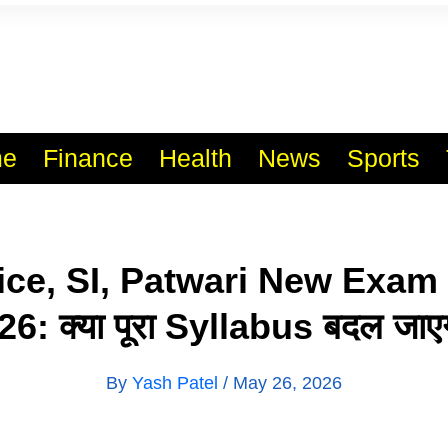
l India No.1 Job Portal Sit
WWW.VACANCYXYZ.COM
e
Finance
Health
News
Sports
ice, SI, Patwari New Exam 
26: क्या पूरा Syllabus बदल जाए
By
Yash Patel
/
May 26, 2026