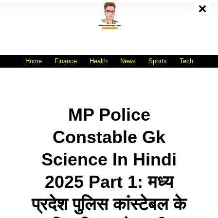
Skip
To
Content
All India No.1 Job Portal Site
WWW.VACANCYXYZ.COM
Home
Finance
Health
News
Sports
Tech
MP Police
Constable Gk
Science In Hindi
2025 Part 1: मध्य
प्रदेश पुलिस कांस्टेबल के