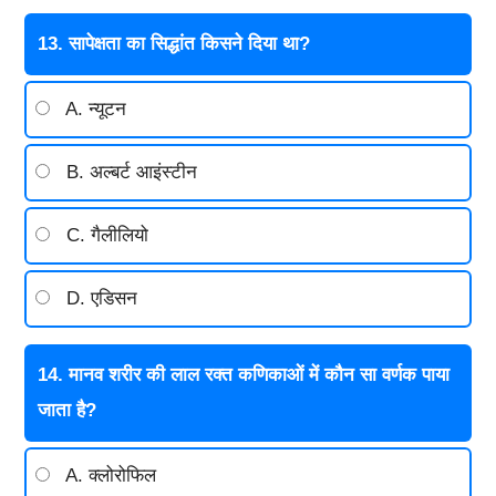
13. सापेक्षता का सिद्धांत किसने दिया था?
A. न्यूटन
B. अल्बर्ट आइंस्टीन
C. गैलीलियो
D. एडिसन
14. मानव शरीर की लाल रक्त कणिकाओं में कौन सा वर्णक पाया
जाता है?
A. क्लोरोफिल