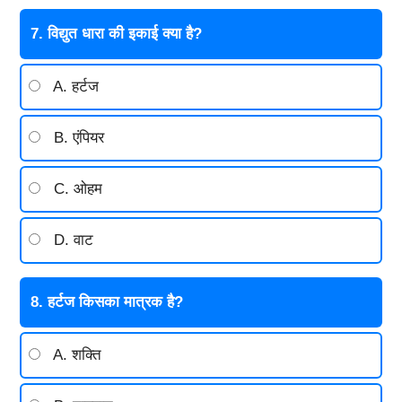
7. विद्युत धारा की इकाई क्या है?
A. हर्टज
B. एंपियर
C. ओहम
D. वाट
8. हर्टज किसका मात्रक है?
A. शक्ति