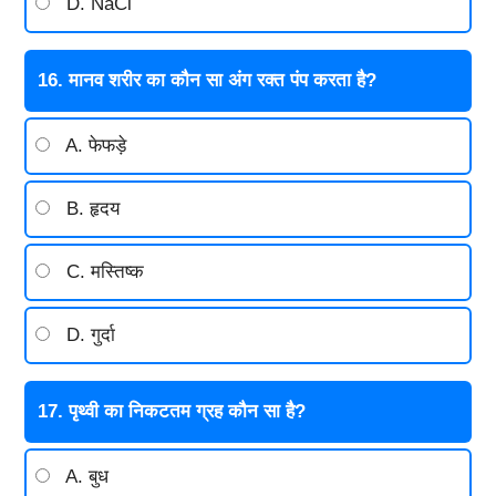
D. NaCl
16. मानव शरीर का कौन सा अंग रक्त पंप करता है?
A. फेफड़े
B. हृदय
C. मस्तिष्क
D. गुर्दा
17. पृथ्वी का निकटतम ग्रह कौन सा है?
A. बुध