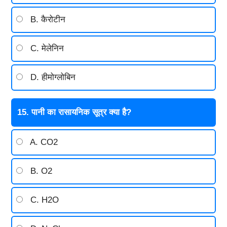
B. कैरोटीन
C. मेलेनिन
D. हीमोग्लोबिन
15. पानी का रासायनिक सूत्र क्या है?
A. CO2
B. O2
C. H2O