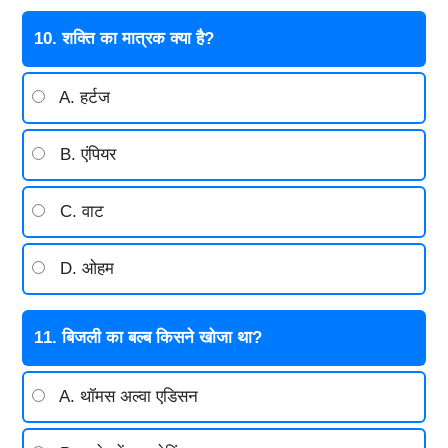
10. शक्ति का मात्रक क्या है?
A. हर्टज
B. एंपियर
C. वाट
D. ओहम
11. बिजली का बल्ब किसने खोजा था?
A. थॉमस अल्वा एडिसन