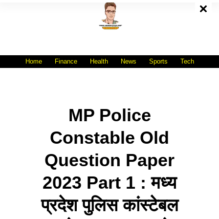
Skip
To
Content
All India No.1 Job Portal Site
WWW.VACANCYXYZ.COM
Home
Finance
Health
News
Sports
Tech
MP Police
Constable Old
Question Paper
2023 Part 1 : मध्य
प्रदेश पुलिस कांस्टेबल