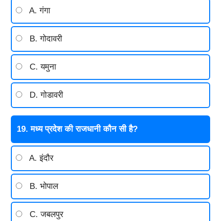
A. गंगा
B. गोदावरी
C. यमुना
D. गोडावरी
19. मध्य प्रदेश की राजधानी कौन सी है?
A. इंदौर
B. भोपाल
C. जबलपुर