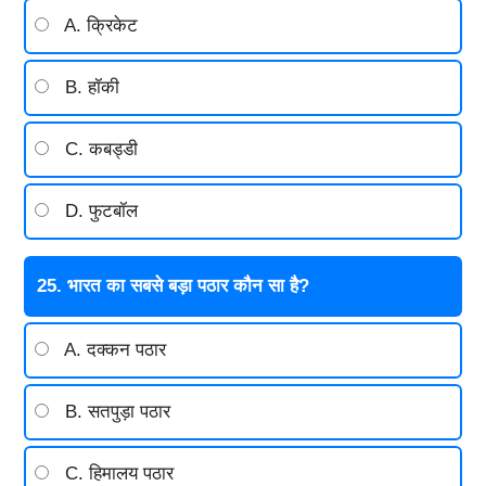
A. क्रिकेट
B. हॉकी
C. कबड्डी
D. फुटबॉल
25. भारत का सबसे बड़ा पठार कौन सा है?
A. दक्कन पठार
B. सतपुड़ा पठार
C. हिमालय पठार