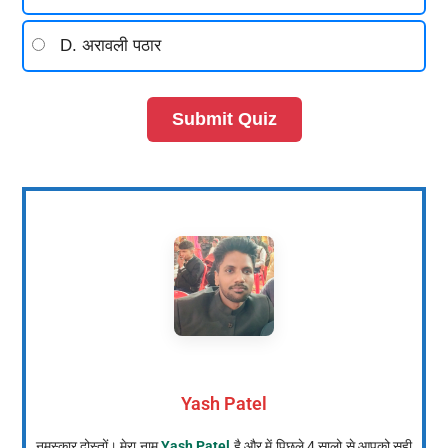
D. अरावली पठार
Submit Quiz
Yash Patel
नमस्कार दोस्तों। मेरा नाम
Yash Patel
है और में पिछले 4 सालो से आपको सही