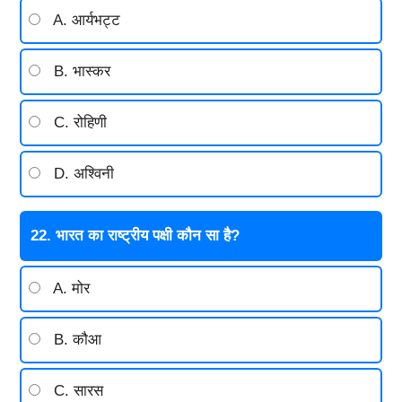
A. आर्यभट्ट
B. भास्कर
C. रोहिणी
D. अश्विनी
22. भारत का राष्ट्रीय पक्षी कौन सा है?
A. मोर
B. कौआ
C. सारस