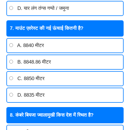
D. यार लंग तंग्स गप्पो / जमुना
7. माउंट एवरेस्ट की नई ऊंचाई कितनी है?
A. 8840 मीटर
B. 8848.86 मीटर
C. 8850 मीटर
D. 8835 मीटर
8. कंबरे बियजा ज्वालामुखी किस देश में स्थित है?