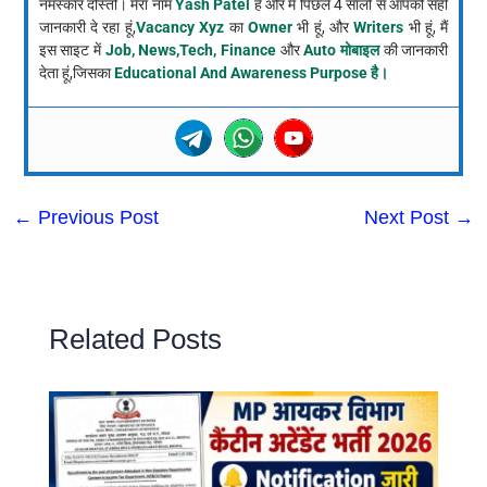
नमस्कार दोस्तों। मेरा नाम
Yash Patel
है और में पिछले 4 सालो से आपको सही
जानकारी दे रहा हूं,
Vacancy Xyz
का
Owner
भी हूं, और
Writers
भी हूं, मैं
इस साइट में
Job, News,Tech, Finance
और
Auto मोबाइल
की जानकारी
देता हूं,जिसका
Educational And Awareness Purpose है।
←
Previous Post
Next Post
→
Related Posts