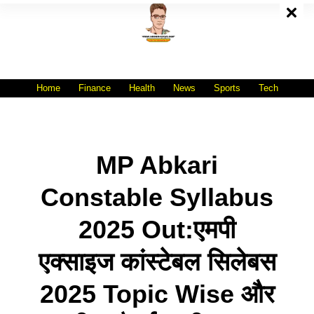
Skip
To
Content
All India No.1 Job Portal Site
WWW.VACANCYXYZ.COM
Home
Finance
Health
News
Sports
Tech
MP Abkari
Constable Syllabus
2025 Out:एमपी
एक्साइज कांस्टेबल सिलेबस
2025 Topic Wise और