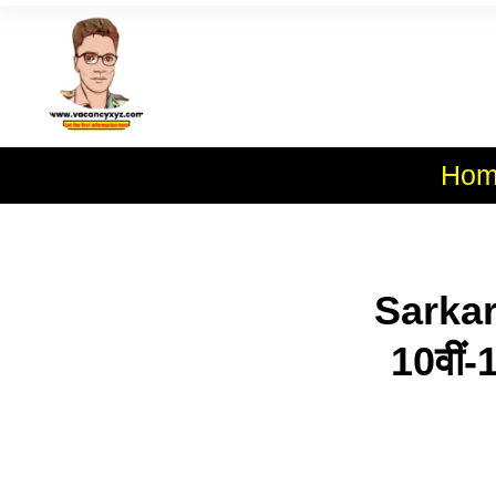
Skip
To
Al
Content
Hom
Sarkari
10वीं-