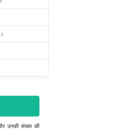
ी
ै।
ं और उनकी संख्या की