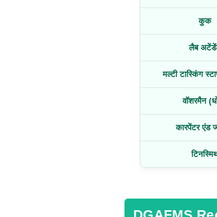
कुक
लैब अटेंडे
मल्टी टास्किंग स
वॉशरमैन (ध
कारपेंटर एंड ज
टिनस्मि
DGAFMS Recr