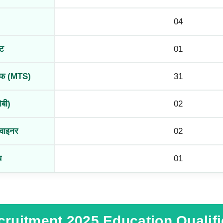
04
ंट
01
्टाफ (MTS)
31
ोबी)
02
्वाइनर
02
थ
01
uitment 2025 Education Qualifi