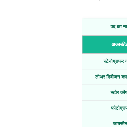
पद का न
अकाउंटें
स्टेनोग्राफर ग
लोअर डिवीजन क्ल
स्टोर की
फोटोग्रा
फायरमै