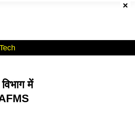
e
Tech
िभाग में
 DGAFMS