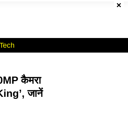
e
Tech
0MP कैमरा
ing’, जानें