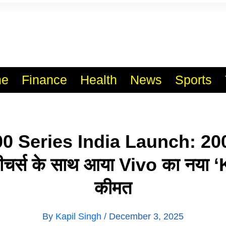
l India No.1 Job Portal Sit
WWW.VACANCYXYZ.COM
e
Finance
Health
News
Sports
0 Series India Launch: 20
ीचर्स के साथ आया Vivo का नया ‘K
कीमत
By
Kapil Singh
/
December 3, 2025