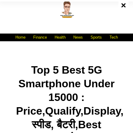
Skip
To
Content
All India No.1 Job Portal Site
WWW.VACANCYXYZ.COM
Home
Finance
Health
News
Sports
Tech
Top 5 Best 5G
Smartphone Under
15000 :
Price,Qualify,Display,
स्पीड, बैटरी,Best