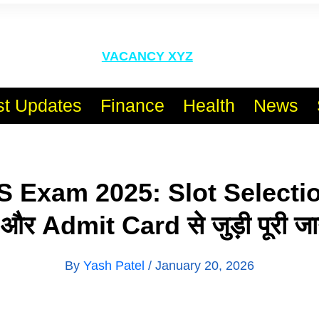
l India No.1 Job Portal Sit
VACANCY XYZ
st Updates
Finance
Health
News
 Exam 2025: Slot Selecti
और Admit Card से जुड़ी पूरी ज
By
Yash Patel
/
January 20, 2026