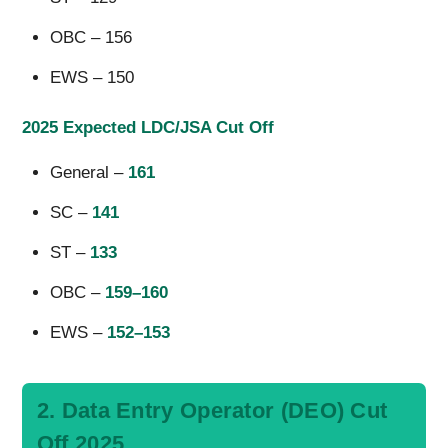
OBC – 156
EWS – 150
2025 Expected LDC/JSA Cut Off
General –
161
SC –
141
ST –
133
OBC –
159–160
EWS –
152–153
2. Data Entry Operator (DEO) Cut
Off 2025