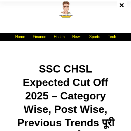
Skip
To
Content
All India No.1 Job Portal Site
WWW.VACANCYXYZ.COM
Home
Finance
Health
News
Sports
Tech
SSC CHSL
Expected Cut Off
2025 – Category
Wise, Post Wise,
Previous Trends पूरी