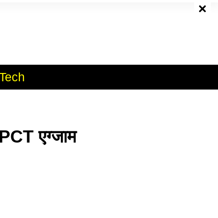
e
Tech
CT एग्जाम