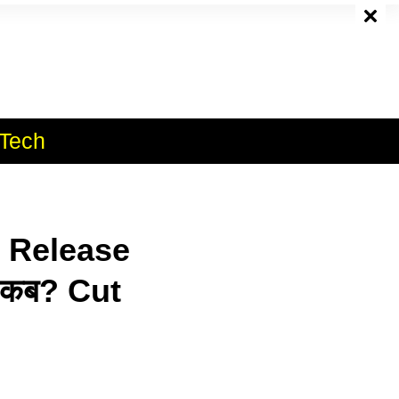
e
Tech
 Release
कब? Cut