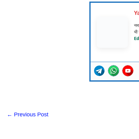
Y
नमस
भी 
Ed
←
Previous Post