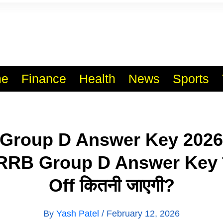
l India No.1 Job Portal Sit
WWW.VACANCYXYZ.COM
e
Finance
Health
News
Sports
 Group D Answer Key 2026
 RRB Group D Answer Key 
Off कितनी जाएगी?
By
Yash Patel
/
February 12, 2026