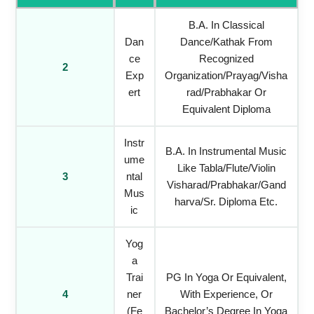
B.A. In Classical
Dan
Dance/Kathak From
Ce
Recognized
2
Exp
Organization/Prayag/Visha
Ert
Rad/Prabhakar Or
Equivalent Diploma
Instr
B.A. In Instrumental Music
Ume
Like Tabla/Flute/Violin
3
Ntal
Visharad/Prabhakar/Gand
Mus
Harva/Sr. Diploma Etc.
Ic
Yog
A
Trai
PG In Yoga Or Equivalent,
4
Ner
With Experience, Or
(Fe
Bachelor’s Degree In Yoga