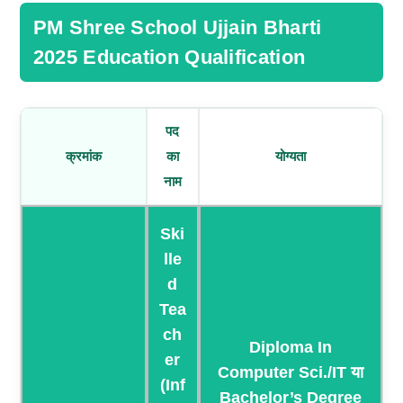
PM Shree School Ujjain Bharti
2025 Education Qualification
पद
क्रमांक
का
योग्यता
नाम
Ski
Lle
D
Tea
Ch
Diploma In
Er
Computer Sci./IT या
(Inf
Bachelor’s Degree