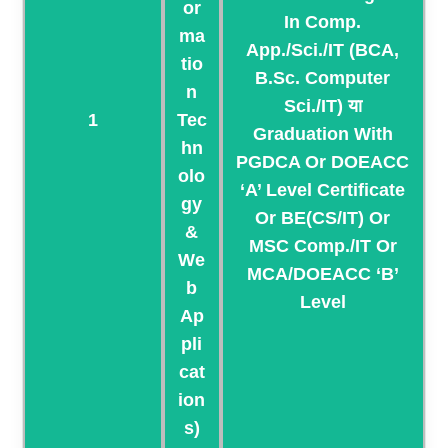
Or
In Comp.
Ma
App./Sci./IT (BCA,
Tio
B.Sc. Computer
N
Sci./IT) या
1
Tec
Graduation With
Hn
PGDCA Or DOEACC
Olo
‘A’ Level Certificate
Gy
Or BE(CS/IT) Or
&
MSC Comp./IT Or
We
MCA/DOEACC ‘B’
B
Level
Ap
Pli
Cat
Ion
S)