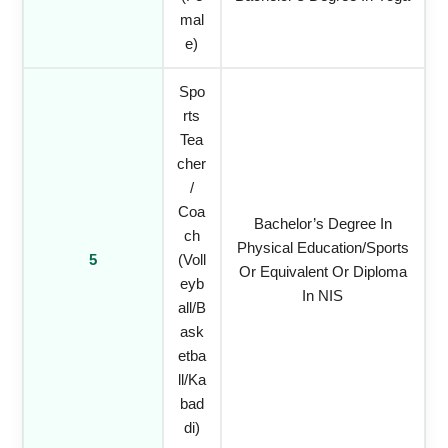
Mal
E)
Spo
Rts
Tea
Cher
/
Coa
Bachelor’s Degree In
Ch
Physical Education/Sports
5
(Voll
Or Equivalent Or Diploma
Eyb
In NIS
All/B
Ask
Etba
Ll/Ka
Bad
Di)