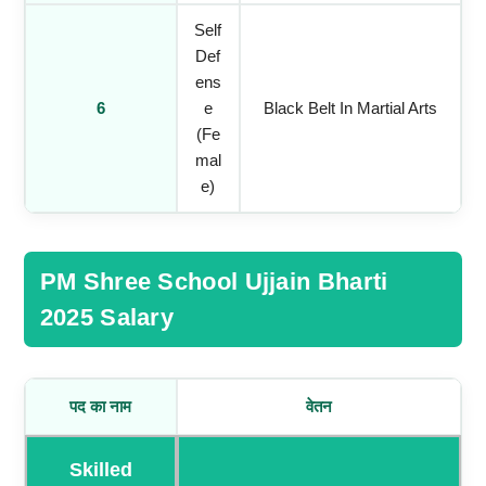
Self
Def
Ens
6
E
Black Belt In Martial Arts
(Fe
Mal
E)
PM Shree School Ujjain Bharti
2025 Salary
पद का नाम
वेतन
Skilled