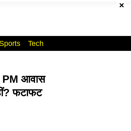
e
Sports
Tech
! PM आवास
हीं? फटाफट