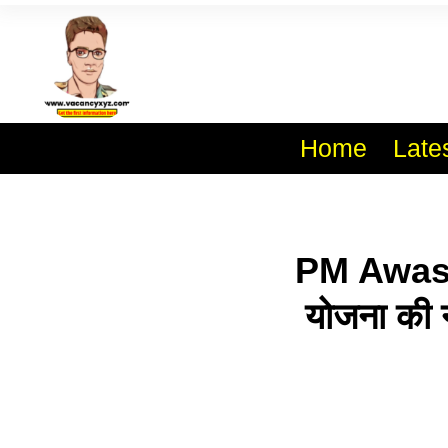
Skip
To
Al
Content
Home
Late
PM Awas 
योजना की 