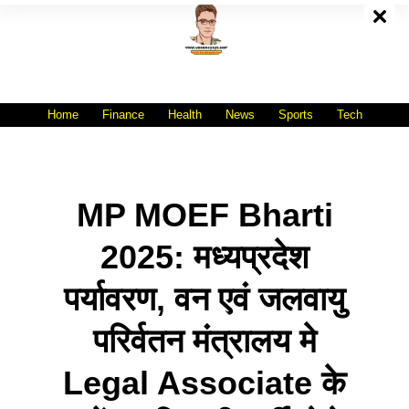
Skip
To
Content
All India No.1 Job Portal Site
WWW.VACANCYXYZ.COM
Home
Finance
Health
News
Sports
Tech
MP MOEF Bharti
2025: मध्‍यप्रदेश
पर्यावरण, वन एवं जलवायु
परिर्वतन मंत्रालय मे
Legal Associate के