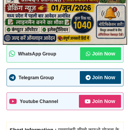
Join Now
WhatsApp Group
Join Now
Telegram Group
Join Now
Youtube Channel