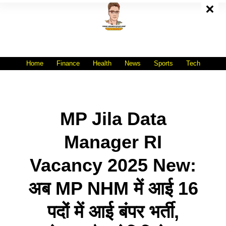
Skip
To
Content
All India No.1 Job Portal Site
WWW.VACANCYXYZ.COM
Home
Finance
Health
News
Sports
Tech
MP Jila Data
Manager RI
Vacancy 2025 New:
अब MP NHM में आई 16
पदों में आई बंपर भर्ती,