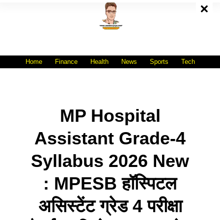
Skip
To
Content
All India No.1 Job Portal Site
WWW.VACANCYXYZ.COM
Home
Finance
Health
News
Sports
Tech
MP Hospital
Assistant Grade-4
Syllabus 2026 New
: MPESB हॉस्पिटल
असिस्टेंट ग्रेड 4 परीक्षा