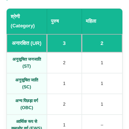
श्रेणी
पुरुष
महिला
(Category)
अनारक्षित (UR)
3
2
अनुसूचित जनजाति
2
1
(ST)
अनुसूचित जाति
1
1
(SC)
अन्य पिछड़ा वर्ग
2
1
(OBC)
आर्थिक रूप से
1
–
कमजोर वर्ग (EWS)