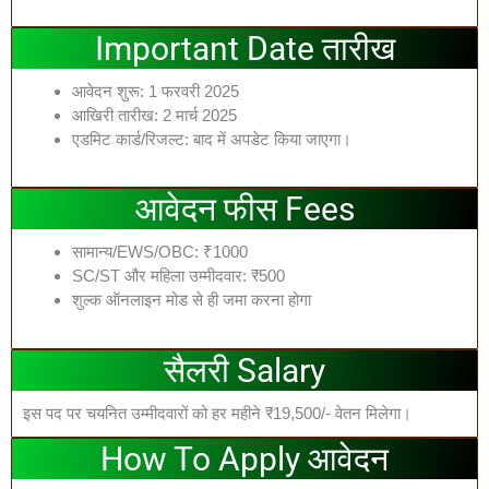
Important Date तारीख
आवेदन शुरू: 1 फरवरी 2025
आखिरी तारीख: 2 मार्च 2025
एडमिट कार्ड/रिजल्ट: बाद में अपडेट किया जाएगा।
आवेदन फीस Fees
सामान्य/EWS/OBC: ₹1000
SC/ST और महिला उम्मीदवार: ₹500
शुल्क ऑनलाइन मोड से ही जमा करना होगा
सैलरी Salary
इस पद पर चयनित उम्मीदवारों को हर महीने ₹19,500/- वेतन मिलेगा।
How To Apply आवेदन