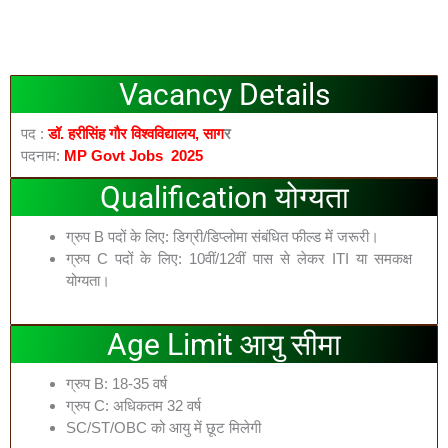
Vacancy Details
पद :
डॉ. हरीसिंह गौर विश्वविद्यालय, साग
र
पदनाम:
MP Govt Jobs 2025
Qualification योग्यता
ग्रुप B पदों के लिए: डिग्री/डिप्लोमा संबंधित फील्ड में जरूरी।
ग्रुप C पदों के लिए: 10वीं/12वीं पास से लेकर ITI या समकक्ष
योग्यता।
Age Limit आयु सीमा
ग्रुप B: 18-35 वर्ष
ग्रुप C: अधिकतम 32 वर्ष
SC/ST/OBC को आयु में छूट मिलेगी