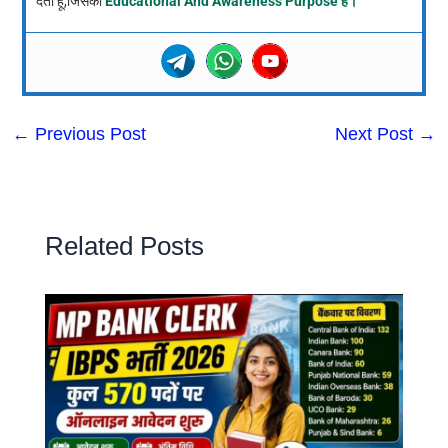
देता हूं,जिसका
Educational And Awareness Purpose है।
←
Previous Post
Next Post
→
Related Posts