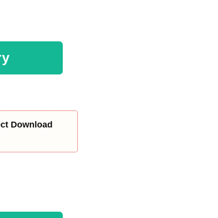
ry
rect Download