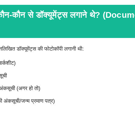
ौन-कौन से डॉक्यूमेंट्स लगाने थे? (Docu
िखित डॉक्यूमेंट्स की फोटोकॉपी लगानी थी:
ार्कशीट)
ूची
 अंकसूची (अगर हो तो)
ी अंकसूची/जन्म प्रमाण पत्र)