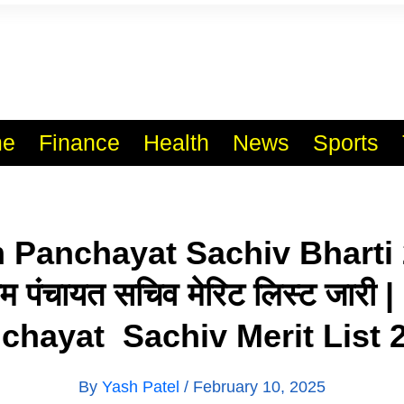
l India No.1 Job Portal Sit
WWW.VACANCYXYZ.COM
e
Finance
Health
News
Sports
Panchayat Sachiv Bharti 2
ग्राम पंचायत सचिव मेरिट लिस्ट जा
chayat Sachiv Merit List 
By
Yash Patel
/
February 10, 2025