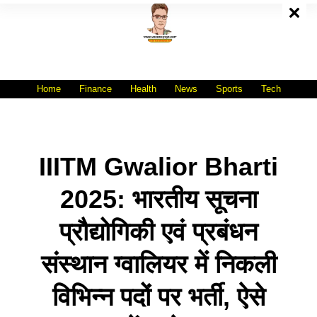
Skip
To
Content
All India No.1 Job Portal Site
WWW.VACANCYXYZ.COM
Home
Finance
Health
News
Sports
Tech
IIITM Gwalior Bharti
2025: भारतीय सूचना
प्रौद्योगिकी एवं प्रबंधन
संस्थान ग्वालियर में निकली
विभिन्न पदों पर भर्ती, ऐसे