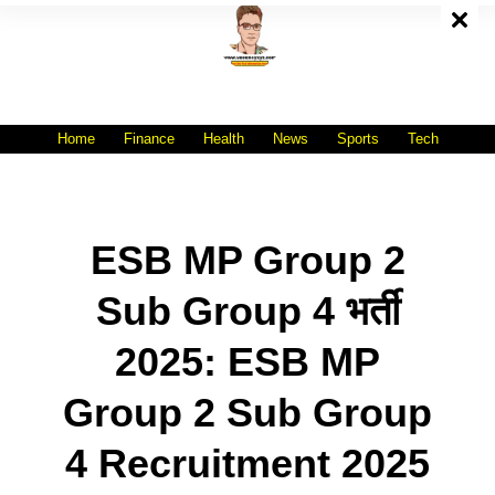
Skip
To
Content
All India No.1 Job Portal Site
WWW.VACANCYXYZ.COM
Home
Finance
Health
News
Sports
Tech
ESB MP Group 2
Sub Group 4 भर्ती
2025: ESB MP
Group 2 Sub Group
4 Recruitment 2025