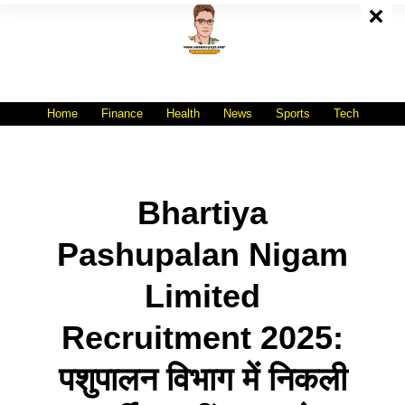
Skip
To
Content
All India No.1 Job Portal Site
WWW.VACANCYXYZ.COM
Home
Finance
Health
News
Sports
Tech
Bhartiya
Pashupalan Nigam
Limited
Recruitment 2025:
पशुपालन विभाग में निकली