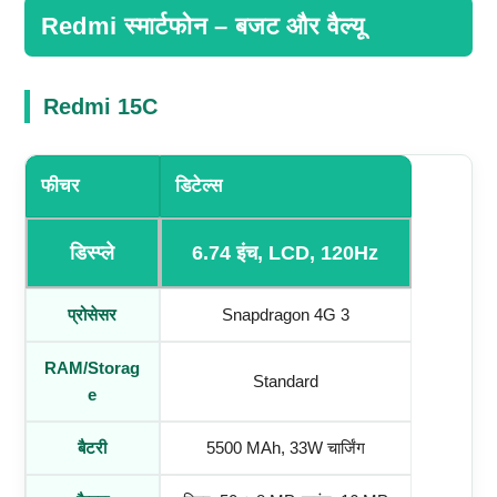
Redmi स्मार्टफोन – बजट और वैल्यू
Redmi 15C
फीचर
डिटेल्स
डिस्प्ले
6.74 इंच, LCD, 120Hz
प्रोसेसर
Snapdragon 4G 3
RAM/Storag
Standard
E
बैटरी
5500 MAh, 33W चार्जिंग