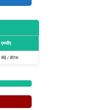
 एमसीए
 बीई / बीटेक