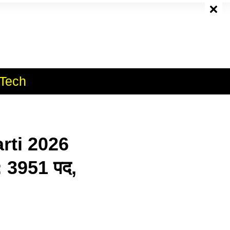
e
Tech
rti 2026
6: 3951 पद,