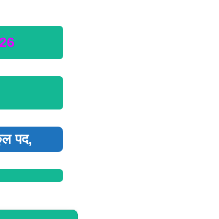
026
ुल पद,