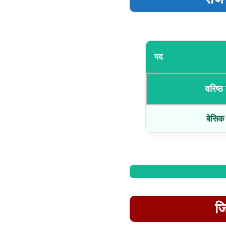
पद
वरिष्ठ
बेसिक 
जि