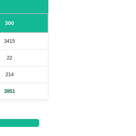
300
3415
22
214
3951