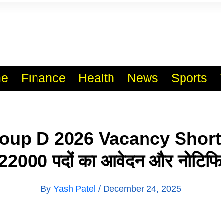
l India No.1 Job Portal Sit
WWW.VACANCYXYZ.COM
e
Finance
Health
News
Sports
up D 2026 Vacancy Short
 22000 पदों का आवेदन और नोटिफ
By
Yash Patel
/
December 24, 2025