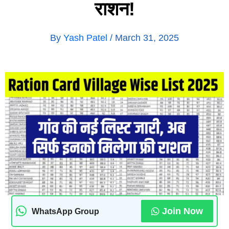
राशन!
By
Yash Patel
/
March 31, 2025
Join Now
WhatsApp Group