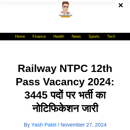
Skip
To
Content
All India No.1 Job Portal Site
WWW.VACANCYXYZ.COM
Home
Finance
Health
News
Sports
Tech
Railway NTPC 12th
Pass Vacancy 2024:
3445 पदों पर भर्ती का
नोटिफिकेशन जारी
By
Yash Patel
/
November 27, 2024