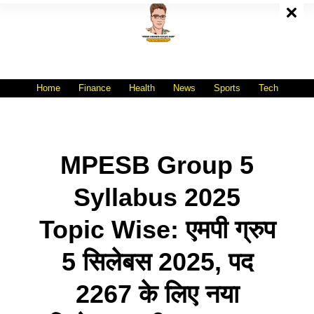
Skip
To
Content
All India No.1 Job Portal Site
WWW.VACANCYXYZ.COM
Home
Finance
Health
News
Sports
Tech
MPESB Group 5
Syllabus 2025
Topic Wise: एमपी ग्रुप
5 सिलेबस 2025, पद
2267 के लिए नया