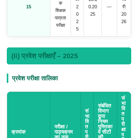
क
15
2
0.20
—
री
शिक्षक
0
25
20
पात्रता
2
26
परीक्षा
5
(ii) प्रवेश परीक्षाएँ – 2025
प्रवेश परीक्षा तालिका
सं
भा
संबंधित
वि
सं
विभाग
त
भा
द्वारा
प
वि
नियम
री
परीक्षा /
त
पुस्तिका
क्षा
क्रमांक
पाठ्यक्रम
प
व सीटों
प
का नाम
री
की