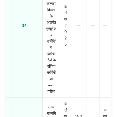
कल्याण
सि
विभाग
तं
के
बर
अंतर्गत
14
2
—
—
—
एम्बुलेंस
0
व
2
सर्विसिं
5
ग
कर्मचा
रियों के
संविदा
कर्मियों
का
चयन
परीक्षा
सि
उच्च
तं
फ
माध्यमि
बर
15.1
रव