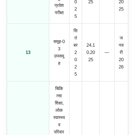
0
25
20
प्रवेश
2
25
परीक्षा
5
सि
तं
ज
समूह-0
बर
24.1
नव
3
13
2
0.20
—
री
उपसमू
0
25
20
ह
2
26
5
चिकि
त्सा
शिक्षा,
लोक
स्वास्थ्य
व
परिवार