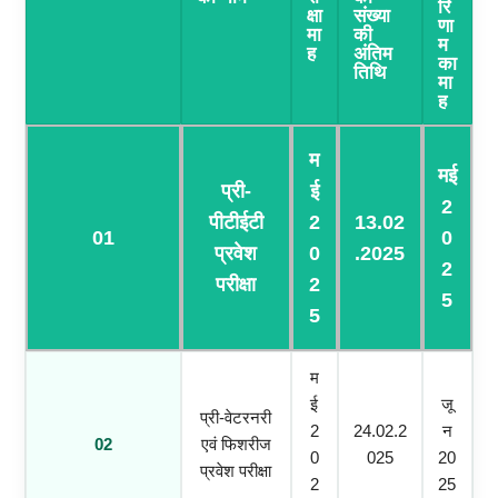
रि
क्षा
संख्या
णा
मा
की
म
ह
अंतिम
का
तिथि
मा
ह
म
मई
प्री-
ई
2
पीटीईटी
2
13.02
01
0
प्रवेश
0
.2025
2
परीक्षा
2
5
5
म
ई
जू
प्री-वेटरनरी
2
24.02.2
न
02
एवं फिशरीज
0
025
20
प्रवेश परीक्षा
2
25