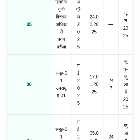
ग्रामीण
अ
कृषि
प्रै
जू
विस्तार
ल
24.0
न
05
अधिका
2
2.20
—
20
री
0
25
25
चयन
2
परीक्षा
5
जू
म
न-
समूह-0
ई
17.0
जु
1
2
24
06
1.20
ला
उपसमू
0
7
25
ई
ह-01
2
20
5
25
म
जु
समूह-0
ई
05.0
ला
1
2
24