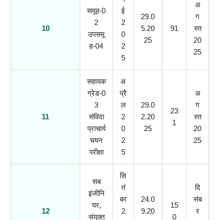
अ
समूह-0
ई
29.0
ग
2
2
10
5.20
91
स्त
उपसमू
0
25
20
ह-04
2
25
5
सहायक
अ
ग्रेड-0
प्रै
अ
3
ल
29.0
ग
23
11
संविदा
2
2.20
स्त
1
प्राचार्य
0
25
20
चयन
2
25
परीक्षा
5
सि
सब
तं
दि
इंजीनि
बर
24.0
संब
यर,
15
12
2
9.20
र
संयुक्त
0