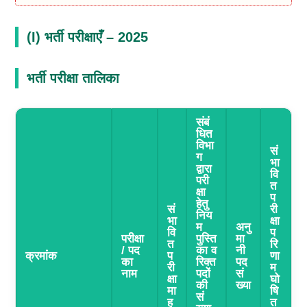
(i) भर्ती परीक्षाएँ – 2025
भर्ती परीक्षा तालिका
संबं
धित
विभा
सं
ग
भा
द्वारा
वि
परी
त
क्षा
प
हेतु
सं
री
निय
भा
क्षा
म
अनु
वि
प
परीक्षा
पुस्ति
मा
त
रि
/ पद
का व
नी
क्रमांक
प
णा
का
रिक्त
पद
री
म
नाम
पदों
सं
क्षा
घो
की
ख्या
मा
षि
सं
ह
त