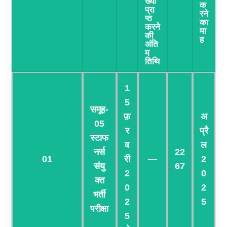
ख्या
क
प्रा
रने
प्त
का
करने
मा
की
ह
अंति
म
तिथि
1
5
समूह-
फ़
अ
05
र
प्रै
स्टाफ
व
ल
नर्स
22
01
री
—
2
संयु
67
2
0
क्त
0
2
भर्ती
2
5
परीक्षा
5