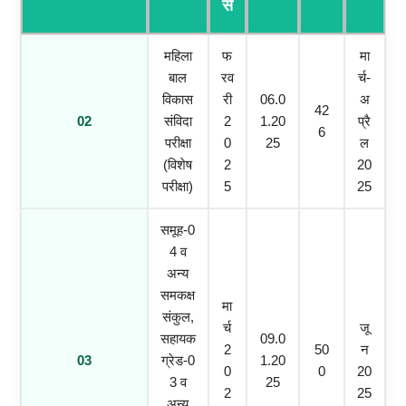
से
महिला
फ
मा
बाल
रव
र्च-
विकास
री
06.0
अ
42
02
संविदा
2
1.20
प्रै
6
परीक्षा
0
25
ल
(विशेष
2
20
परीक्षा)
5
25
समूह-0
4 व
अन्य
समकक्ष
मा
संकुल,
र्च
जू
सहायक
09.0
2
50
न
03
ग्रेड-0
1.20
0
0
20
3 व
25
2
25
अन्य