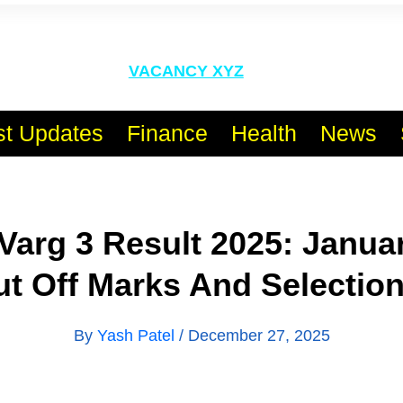
l India No.1 Job Portal Sit
VACANCY XYZ
st Updates
Finance
Health
News
arg 3 Result 2025: Janua
ut Off Marks And Selectio
By
Yash Patel
/
December 27, 2025