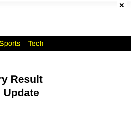
e
Sports
Tech
ry Result
n Update