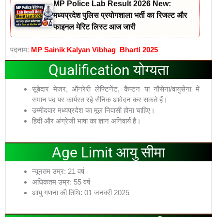
MP Police Lab Result 2026 New:
मध्यप्रदेश पुलिस प्रयोगशाला भर्ती का रिजल्ट और
फाइनल मेरिट लिस्ट आज जारी
पदनाम:
MP Sainik Kalyan Vibhag
Bharti 2025
Qualification योग्यता
सूबेदार मेजर, ऑनरेरी लेफ्टिनेंट, कैप्टन या नौसेना/वायुसेना में
समान पद पर कार्यरत रहे सैनिक आवेदन कर सकते हैं।
उम्मीदवार मध्यप्रदेश का मूल निवासी होना चाहिए।
हिंदी और अंग्रेजी भाषा का ज्ञान अनिवार्य है।
Age Limit आयु सीमा
न्यूनतम उम्र: 21 वर्ष
अधिकतम उम्र: 55 वर्ष
आयु गणना की तिथि: 01 जनवरी 2025