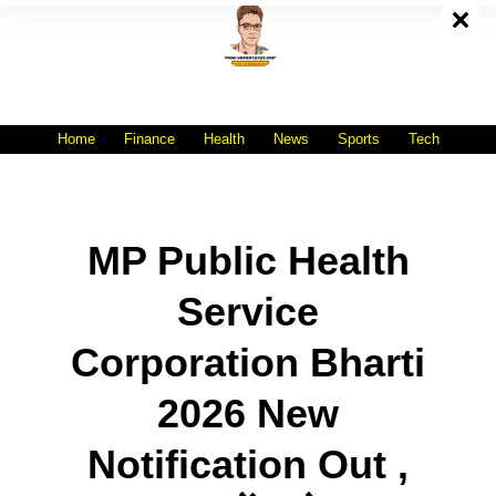
Skip
To
Content
All India No.1 Job Portal Site
WWW.VACANCYXYZ.COM
Home
Finance
Health
News
Sports
Tech
MP Public Health
Service
Corporation Bharti
2026 New
Notification Out ,