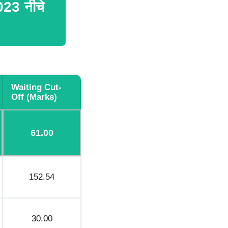
23 नीचे
Waiting Cut-
Off (marks)
61.00
152.54
30.00