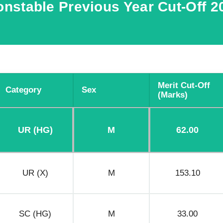
nstable Previous Year Cut-Off 20
Merit Cut-Off
Category
Sex
(marks)
UR (HG)
M
62.00
UR (X)
M
153.10
SC (HG)
M
33.00