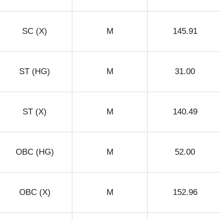
SC (X)
M
145.91
ST (HG)
M
31.00
ST (X)
M
140.49
OBC (HG)
M
52.00
OBC (X)
M
152.96