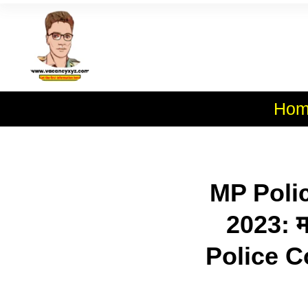
Skip
To
Al
Content
Hom
MP Poli
2023: म.
Police C