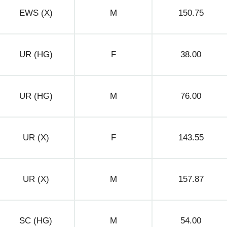
EWS (X)
M
150.75
UR (HG)
F
38.00
UR (HG)
M
76.00
UR (X)
F
143.55
UR (X)
M
157.87
SC (HG)
M
54.00