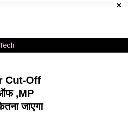
e
Tech
 Cut-Off
 कटऑफ ,MP
तना जाएगा