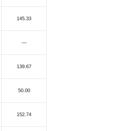
145.33
—
139.67
50.00
152.74