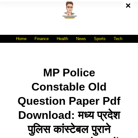
Skip
To
Content
All India No.1 Job Portal Site
WWW.VACANCYXYZ.COM
Home
Finance
Health
News
Sports
Tech
MP Police
Constable Old
Question Paper Pdf
Download: मध्य प्रदेश
पुलिस कांस्टेबल पुराने