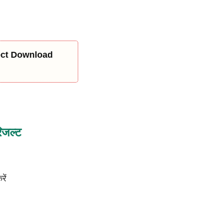
rect Download
िजल्ट
रें