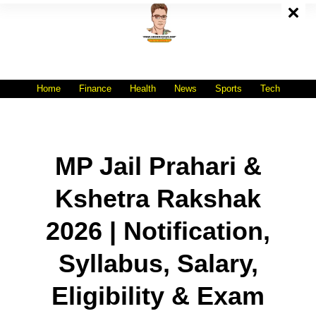
Skip
To
Content
All India No.1 Job Portal Site
WWW.VACANCYXYZ.COM
Home
Finance
Health
News
Sports
Tech
MP Jail Prahari &
Kshetra Rakshak
2026 | Notification,
Syllabus, Salary,
Eligibility & Exam