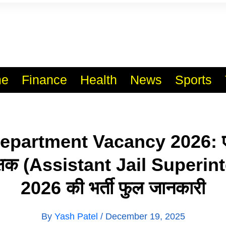
l India No.1 Job Portal Sit
WWW.VACANCYXYZ.COM
e
Finance
Health
News
Sports
Department Vacancy 2026: ए
क्षक (Assistant Jail Superin
2026 की भर्ती फुल जानकारी
By
Yash Patel
/
December 19, 2025