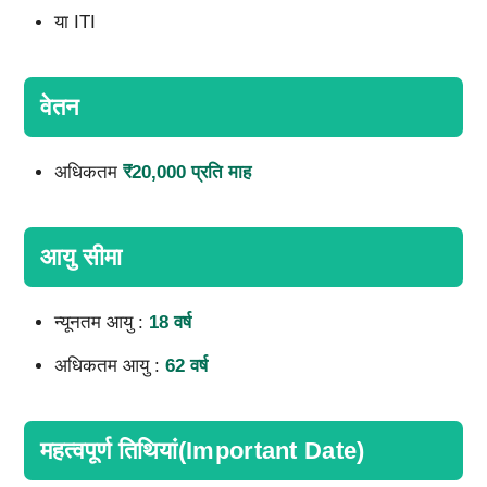
या ITI
वेतन
अधिकतम
₹20,000 प्रति माह
आयु सीमा
न्यूनतम आयु :
18 वर्ष
अधिकतम आयु :
62 वर्ष
महत्वपूर्ण तिथियां(Important Date)